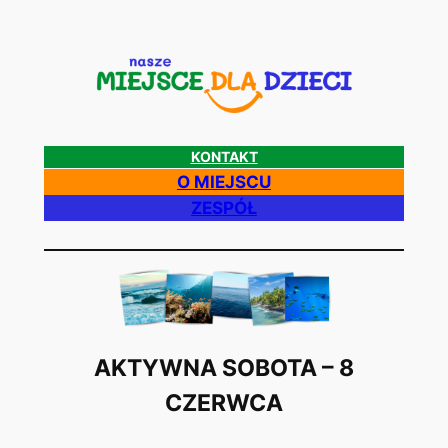
Przejdź
do
treści
KONTAKT
O MIEJSCU
ZESPÓŁ
AKTYWNA SOBOTA – 8
CZERWCA